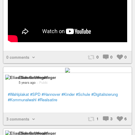
0
0
0
0 comments
Elias Schwerdtfeger
5 years ago
–
Public
#Wahlplakat
#SPD
#Hannover
#Kinder
#Schule
#Digitalisierung
#Kommunalwahl
#Realsatire
1
3
6
3 comments
Elias Schwerdtfeger