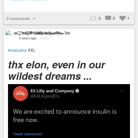
0
0
1
0 comments
.. ᘛ⁐̤ᕐᐷ bitPickup mʕ•ﻌ•ʔm
4 years ago
–
Public
#realsatire
XXL
thx elon, even in our
wildest dreams ...