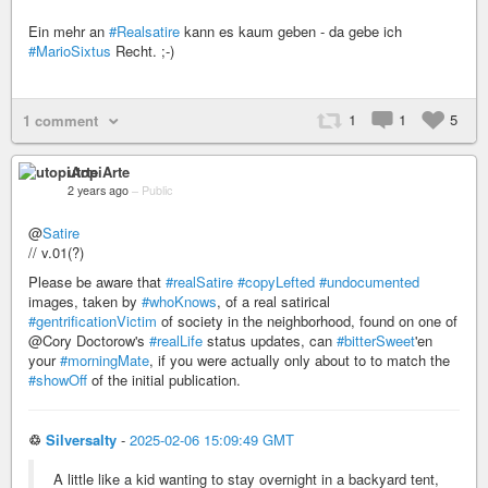
Ein mehr an
#Realsatire
kann es kaum geben - da gebe ich
#MarioSixtus
Recht. ;-)
1
1
5
1 comment
utopiArte
2 years ago
–
Public
@
Satire
// v.01(?)
Please be aware that
#realSatire
#copyLefted
#undocumented
images, taken by
#whoKnows
, of a real satirical
#gentrificationVictim
of society in the neighborhood, found on one of
@Cory Doctorow's
#realLife
status updates, can
#bitterSweet
'en
your
#morningMate
, if you were actually only about to to match the
#showOff
of the initial publication.
♲
Silversalty
-
2025-02-06 15:09:49 GMT
A little like a kid wanting to stay overnight in a backyard tent,