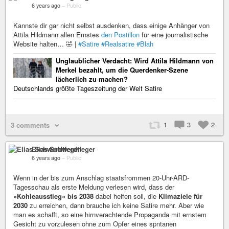
6 years ago
–
Public
Kannste dir gar nicht selbst ausdenken, dass einige Anhänger von
Attila Hildmann allen Ernstes
den Postillon
für eine journalistische
Website halten… 🤣 |
#Satire
#Realsatire
#Blah
Unglaublicher Verdacht: Wird Attila Hildmann von
Merkel bezahlt, um die Querdenker-Szene
lächerlich zu machen?
Deutschlands größte Tageszeitung der Welt Satire
1
3
2
3 comments
Elias Schwerdtfeger
6 years ago
–
Public
Wenn in der bis zum Anschlag staatsfrommen 20-Uhr-ARD-
Tagesschau als erste Meldung verlesen wird, dass der
»Kohleausstieg« bis 2038
dabei helfen soll, die
Klimaziele für
2030
zu erreichen, dann brauche ich keine Satire mehr. Aber wie
man es schafft, so eine hirnverachtende Propaganda mit ernstem
Gesicht zu vorzulesen ohne zum Opfer eines spntanen