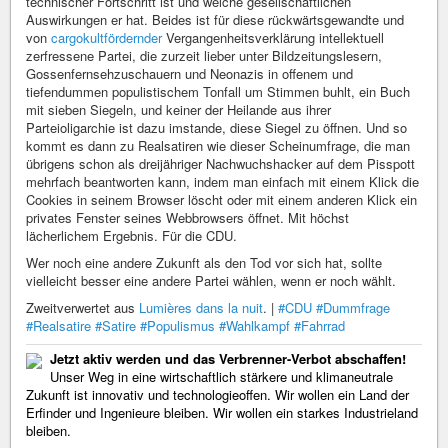
technischer Fortschritt ist und welche gesellschaftlichen
Auswirkungen er hat. Beides ist für diese rückwärtsgewandte und
von
cargokultfördernder
Vergangenheitsverklärung intellektuell
zerfressene Partei, die zurzeit lieber unter Bildzeitungslesern,
Gossenfernsehzuschauern und Neonazis in offenem und
tiefendummen populistischem Tonfall um Stimmen buhlt, ein Buch
mit sieben Siegeln, und keiner der Heilande aus ihrer
Parteioligarchie ist dazu imstande, diese Siegel zu öffnen. Und so
kommt es dann zu Realsatiren wie dieser Scheinumfrage, die man
übrigens schon als dreijähriger Nachwuchshacker auf dem Pisspott
mehrfach beantworten kann, indem man einfach mit einem Klick die
Cookies in seinem Browser löscht oder mit einem anderen Klick ein
privates Fenster seines Webbrowsers öffnet. Mit höchst
lächerlichem Ergebnis. Für die CDU.
Wer noch eine andere Zukunft als den Tod vor sich hat, sollte
vielleicht besser eine andere Partei wählen, wenn er noch wählt.
Zweitverwertet aus
Lumières dans la nuit
. |
#CDU
#Dummfrage
#Realsatire
#Satire
#Populismus
#Wahlkampf
#Fahrrad
Jetzt aktiv werden und das Verbrenner-Verbot abschaffen!
Unser Weg in eine wirtschaftlich stärkere und klimaneutrale
Zukunft ist innovativ und technologieoffen. Wir wollen ein Land der
Erfinder und Ingenieure bleiben. Wir wollen ein starkes Industrieland
bleiben.