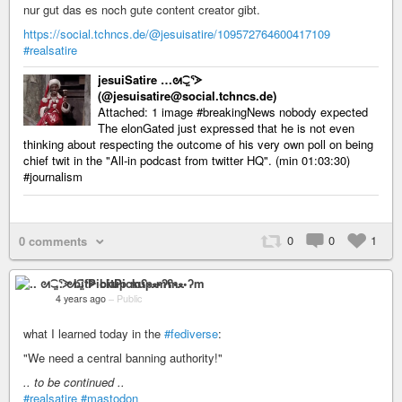
nur gut das es noch gute content creator gibt.
https://social.tchncs.de/@jesuisatire/109572764600417109
#realsatire
jesuiSatire …ᘛ⁐̤ᕐᐷ
(@jesuisatire@social.tchncs.de)
Attached: 1 image #breakingNews nobody expected
The elonGated just expressed that he is not even
thinking about respecting the outcome of his very own poll on being
chief twit in the "All-in podcast from twitter HQ". (min 01:03:30)
#journalism
0
0
1
0 comments
.. ᘛ⁐̤ᕐᐷ bitPickup mʕ•ﻌ•ʔm
4 years ago
–
Public
what I learned today in the
#fediverse
:
"We need a central banning authority!"
.. to be continued ..
#realsatire
#mastodon