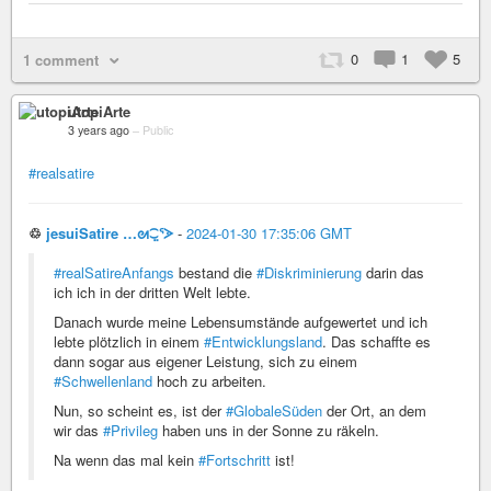
0
1
5
1 comment
utopiArte
3 years ago
–
Public
#realsatire
♲
jesuiSatire …ᘛ⁐̤ᕐᐷ
-
2024-01-30 17:35:06 GMT
#realSatireAnfangs
bestand die
#Diskriminierung
darin das
ich ich in der dritten Welt lebte.
Danach wurde meine Lebensumstände aufgewertet und ich
lebte plötzlich in einem
#Entwicklungsland
. Das schaffte es
dann sogar aus eigener Leistung, sich zu einem
#Schwellenland
hoch zu arbeiten.
Nun, so scheint es, ist der
#GlobaleSüden
der Ort, an dem
wir das
#Privileg
haben uns in der Sonne zu räkeln.
Na wenn das mal kein
#Fortschritt
ist!