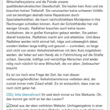
Wirtschaftssystems und die Feinde unserer
qualitätsdemokratischen Gesellschaft. Sie kaufen kein Auto und sie
brauchen keinen Treibstoff. Sie verursachen keine schweren Unfälle
und sie benötigen deshalb keine Reparaturen durch
Spezialwerkstätten, die kaum nachvollziehbare Mondpreise in ihre
Rechnungen schreiben können. Auch der Schrotthändler hat viel
weniger Umsatz. Radfahrer brauchen auch keine teuren
Autobahnen, die in großer Korruption gebaut werden. Sie parken
überall kostenlos. Radfahren macht arm und arbeitslos. Und diese
Radfahrer werden nicht einmal fett, träge und unbeweglich dabei,
sondern bleiben lange kräftig und gesund — zumindest, so lange
sich nicht von einem Verkehrsteilnehmer mit dem Auto totgefahren
werden, der lieber auf sein Handy als in Fahrtrichtung auf die Straße
schaut. Gesunde, kräftige und vernünftige Menschen sind weder
nötig noch nützlich für eine Wirtschaft, die vor allem „Verbraucher“
braucht.
Es ist nur noch eine Frage der Zeit, bis man diesen
verfassungsfeindlichen Verkehrsterrorismus verbieten wird, der
zurzeit immer mehr Zulauf erhält. Es ist erstaunlich, dass man es
noch nicht getan hat.
CDU, bitte übernehmen
! Ihr seid doch immer so fürs Markante. Oh,
das kommt gar nicht an bei den Leuten?