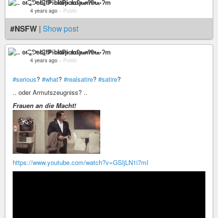
.. ᘛ⁐̤ᕐᐷ bitPickup mʕ•ﻌ•ʔm
4 years ago
–
Public
#NSFW
|
Show post
.. ᘛ⁐̤ᕐᐷ bitPickup mʕ•ﻌ•ʔm
4 years ago
–
Public
#serious
?
#what
?
#realsatire
?
#satire
?
.. oder Armutszeugniss? ..
Frauen an die Macht!
https://www.youtube.com/watch?v=GSljLN1i7mI