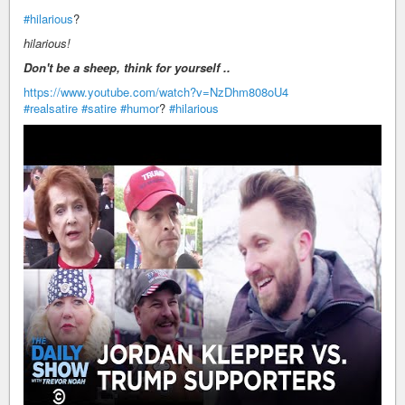
#hilarious
?
hilarious!
Don't be a sheep, think for yourself ..
https://www.youtube.com/watch?v=NzDhm808oU4
#realsatire
#satire
#humor
?
#hilarious