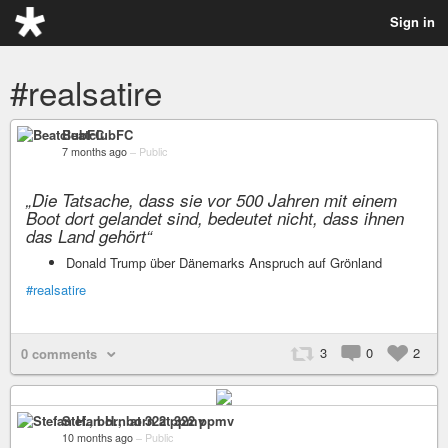
Sign in
#realsatire
BeatclubFC
7 months ago
–
Public
„Die Tatsache, dass sie vor 500 Jahren mit einem
Boot dort gelandet sind, bedeutet nicht, dass ihnen
das Land gehört“
Donald Trump über Dänemarks Anspruch auf Grönland
#realsatire
3
0
2
0 comments
Stefan H., born at 322 ppmv
10 months ago
–
Public