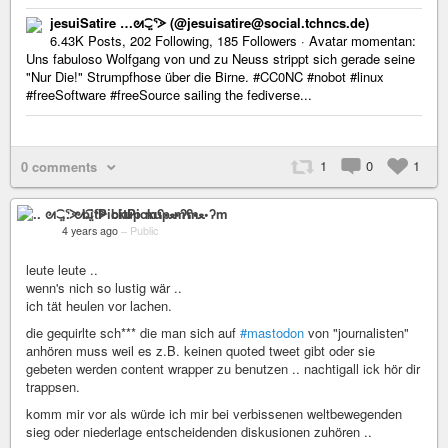
jesuiSatire …ᘛ⁐̤ᕐᐷ (@jesuisatire@social.tchncs.de)
6.43K Posts, 202 Following, 185 Followers · Avatar momentan:
Uns fabuloso Wolfgang von und zu Neuss strippt sich gerade seine
"Nur Die!" Strumpfhose über die Birne. #CC0NC #nobot #linux
#freeSoftware #freeSource sailing the fediverse...
1
0
1
0 comments
.. ᘛ⁐̤ᕐᐷ bitPickup mʕ•ﻌ•ʔm
4 years ago
–
Public
leute leute ..
wenn's nich so lustig wär ..
ich tät heulen vor lachen.
die gequirlte sch*** die man sich auf
#mastodon
von "journalisten"
anhören muss weil es z.B. keinen quoted tweet gibt oder sie
gebeten werden content wrapper zu benutzen .. nachtigall ick hör dir
trappsen.
komm mir vor als würde ich mir bei verbissenen weltbewegenden
sieg oder niederlage entscheidenden diskusionen zuhören ..