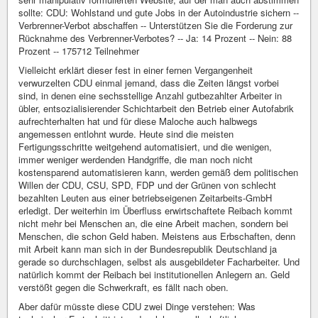
Vielleicht erklärt dieser fest in einer fernen Vergangenheit
verwurzelten CDU einmal jemand, dass die Zeiten längst vorbei
sind, in denen eine sechsstellige Anzahl gutbezahlter Arbeiter in
übler, entsozialisierender Schichtarbeit den Betrieb einer Autofabrik
aufrechterhalten hat und für diese Maloche auch halbwegs
angemessen entlohnt wurde. Heute sind die meisten
Fertigungsschritte weitgehend automatisiert, und die wenigen,
immer weniger werdenden Handgriffe, die man noch nicht
kostensparend automatisieren kann, werden gemäß dem politischen
Willen der CDU, CSU, SPD, FDP und der Grünen von schlecht
bezahlten Leuten aus einer betriebseigenen Zeitarbeits-GmbH
erledigt. Der weiterhin im Überfluss erwirtschaftete Reibach kommt
nicht mehr bei Menschen an, die eine Arbeit machen, sondern bei
Menschen, die schon Geld haben. Meistens aus Erbschaften, denn
mit Arbeit kann man sich in der Bundesrepublik Deutschland ja
gerade so durchschlagen, selbst als ausgebildeter Facharbeiter. Und
natürlich kommt der Reibach bei institutionellen Anlegern an. Geld
verstößt gegen die Schwerkraft, es fällt nach oben.
Aber dafür müsste diese CDU zwei Dinge verstehen: Was