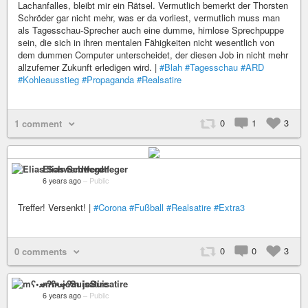
Lachanfalles, bleibt mir ein Rätsel. Vermutlich bemerkt der Thorsten
Schröder gar nicht mehr, was er da vorliest, vermutlich muss man
als Tagesschau-Sprecher auch eine dumme, hirnlose Sprechpuppe
sein, die sich in ihren mentalen Fähigkeiten nicht wesentlich von
dem dummen Computer unterscheidet, der diesen Job in nicht mehr
allzuferner Zukunft erledigen wird. |
#Blah
#Tagesschau
#ARD
#Kohleausstieg
#Propaganda
#Realsatire
0
1
3
1 comment
Elias Schwerdtfeger
6 years ago
–
Public
Treffer! Versenkt! |
#Corona
#Fußball
#Realsatire
#Extra3
0
0
3
0 comments
mʕ•ﻌ•ʔm jeSuisatire
6 years ago
–
Public