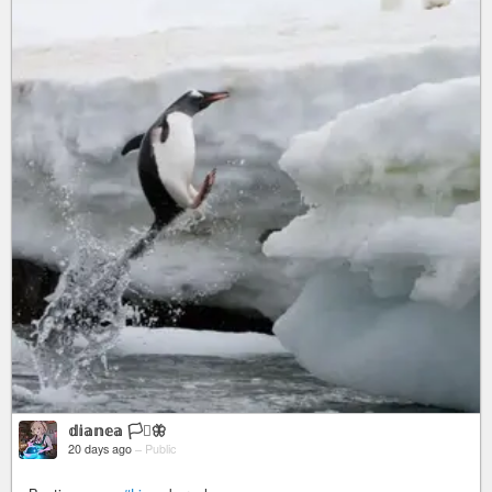
𝕕𝕚𝕒𝕟𝕖𝕒 🏳️‍⚧️🦋
20 days ago
–
Public