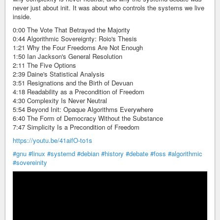
never just about init. It was about who controls the systems we live
inside.
0:00 The Vote That Betrayed the Majority
0:44 Algorithmic Sovereignty: Roio's Thesis
1:21 Why the Four Freedoms Are Not Enough
1:50 Ian Jackson's General Resolution
2:11 The Five Options
2:39 Daine's Statistical Analysis
3:51 Resignations and the Birth of Devuan
4:18 Readability as a Precondition of Freedom
4:30 Complexity Is Never Neutral
5:54 Beyond Init: Opaque Algorithms Everywhere
6:40 The Form of Democracy Without the Substance
7:47 Simplicity Is a Precondition of Freedom
https://youtu.be/41aifO-to1s
#gnu
#linux
#systemd
#debian
#history
#debate
#foss
#algorithmic
#sovereinity