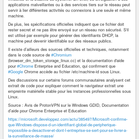
applications malveillantes ou à des services tiers sur le réseau peut
servir à lier différentes activités ou connexions à une seule et même
machine.
De plus, les spécifications officielles indiquent que ce fichier doit
rester secret et ne pas être envoyé sur un réseau non sécurisé. S'il
est utilisé par exemple pour générer des identifiants DHCP, la
machine peut devenir identifiable sur des réseaux publics.
Il existe d’ailleurs des sources officielles et techniques, notamment
dans le code source de
#Chromium
(browser_dm_token_storage_linux.cc) et la documentation d'aide
pour
#Chrome
Enterprise and Education, qui confirment que
#Google
Chrome accède au fichier /etc/machine-id sous Linux.
Des discussions sur certains forums communautaires analysent cet
extrait de code pour expliquer comment le navigateur extrait une
empreinte matérielle stable pour les instances professionnelles sous
Linux.
Source : Avis de ProtonVPN sur le Windows GDID, Documentation
d’aide pour Chrome Enterprise et Education
https://microsoft.developpez.com/actu/385497/Microsoft-confirme-
que-Windows-dispose-d-un-identifiant-global-de-peripherique-
impossible-a-desactiver-et-dont-l-entreprise-se-sert-pour-se-livrer-a-
la-surveillance-de-masse/