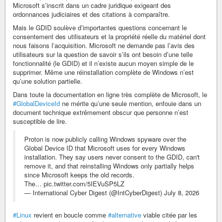
Microsoft s’inscrit dans un cadre juridique exigeant des
ordonnances judiciaires et des citations à comparaître.
Mais le GDID soulève d’importantes questions concernant le
consentement des utilisateurs et la propriété réelle du matériel dont
nous faisons l’acquisition. Microsoft ne demande pas l’avis des
utilisateurs sur la question de savoir s’ils ont besoin d’une telle
fonctionnalité (le GDID) et il n’existe aucun moyen simple de le
supprimer. Même une réinstallation complète de Windows n’est
qu’une solution partielle.
Dans toute la documentation en ligne très complète de Microsoft, le
#GlobalDeviceId
ne mérite qu’une seule mention, enfouie dans un
document technique extrêmement obscur que personne n’est
susceptible de lire.
Proton is now publicly calling Windows spyware over the
Global Device ID that Microsoft uses for every Windows
installation. They say users never consent to the GDID, can't
remove it, and that reinstalling Windows only partially helps
since Microsoft keeps the old records.
The… pic.twitter.com/5IEVuSP5LZ
— International Cyber Digest (@IntCyberDigest) July 8, 2026
#Linux
revient en boucle comme
#alternative
viable citée par les