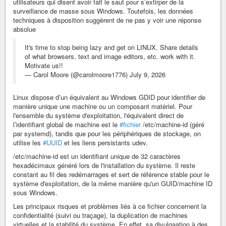
utilisateurs qui disent avoir fait le saut pour s’extirper de la
surveillance de masse sous Windows. Toutefois, les données
techniques à disposition suggèrent de ne pas y voir une réponse
absolue
It's time to stop being lazy and get on LINUX. Share details
of what browsers, text and image editors, etc. work with it.
Motivate us!!
— Carol Moore (@carolmoore1776) July 9, 2026
Linux dispose d’un équivalent au Windows GDID pour identifier de
manière unique une machine ou un composant matériel. Pour
l'ensemble du système d'exploitation, l'équivalent direct de
l’identifiant global de machine est le
#fichier
/etc/machine-id (géré
par systemd), tandis que pour les périphériques de stockage, on
utilise les
#UUID
et les liens persistants udev.
/etc/machine-id est un identifiant unique de 32 caractères
hexadécimaux généré lors de l'installation du système. Il reste
constant au fil des redémarrages et sert de référence stable pour le
système d'exploitation, de la même manière qu'un GUID/machine ID
sous Windows.
Les principaux risques et problèmes liés à ce fichier concernent la
confidentialité (suivi ou traçage), la duplication de machines
virtuelles et la stabilité du système. En effet, sa divulgaation à des