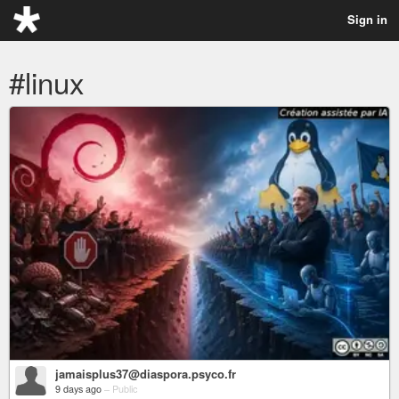
Sign in
#linux
jamaisplus37@diaspora.psyco.fr
9 days ago
–
Public