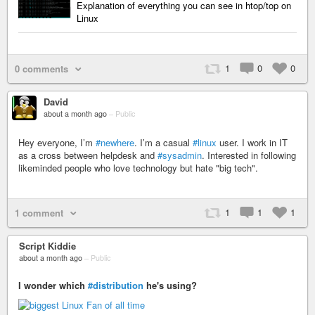
Explanation of everything you can see in htop/top on
Linux
1
0
0
0 comments
David
about a month ago
–
Public
Hey everyone, I’m
#newhere
. I’m a casual
#linux
user. I work in IT
as a cross between helpdesk and
#sysadmin
. Interested in following
likeminded people who love technology but hate "big tech".
1
1
1
1 comment
Script Kiddie
about a month ago
–
Public
I wonder which
#distribution
he's using?