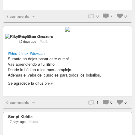
0
7
0
7 comments
Rikylinux Gnuxero
12 days ago
–
Public
#Gnu
#linux
#devuan
Sumate no dejes pasar este curso!
Vas aprendiendo a tu ritmo
Desde lo básico a los mas complejo.
Ademas el valor del curso es para todos los bolsillos.
Se agradece la difusión📣
1
0
0
0 comments
Script Kiddie
17 days ago
–
Public