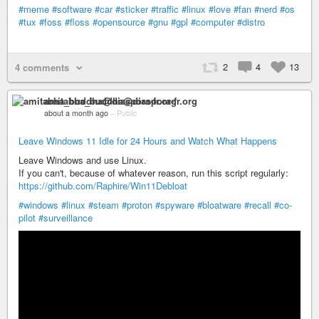
#meme
#software
#car
#sticker
#traffic
#linux
#love
#fan
#nerd
#os
#tux
#foss
#floss
#opensource
#gnu
#gpl
#computer
#distro
2
4
13
4 comments
amitabha_buddha@diaspora-fr.org
about a month ago
–
Public
Leave Windows 11 Idle for 24 Hours and Watch What Happens
Leave Windows and use Linux.
If you can't, because of whatever reason, run this script regularly:
https://github.com/Raphire/Win11Debloat
#windows
#linux
#steam
#proton
#spyware
#bloatware
#recall
#co-
pilot
#surveillance