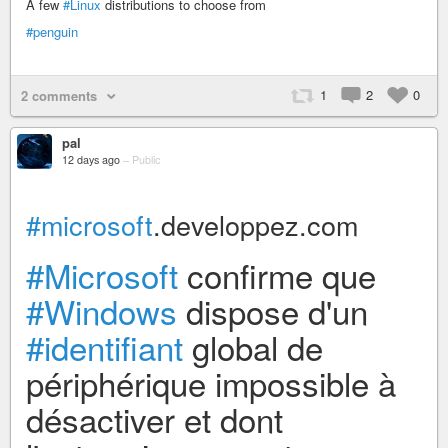
A few
#Linux
distributions to choose from
#penguin
1
2
0
2 comments
pal
12 days ago
–
Public
#microsoft
.developpez.com
#Microsoft
confirme que
#Windows
dispose d'un
#identifiant
global de
périphérique impossible à
désactiver et dont