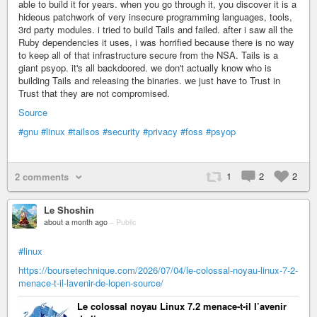
able to build it for years. when you go through it, you discover it is a
hideous patchwork of very insecure programming languages, tools,
3rd party modules. i tried to build Tails and failed. after i saw all the
Ruby dependencies it uses, i was horrified because there is no way
to keep all of that infrastructure secure from the NSA. Tails is a
giant psyop. it's all backdoored. we don't actually know who is
building Tails and releasing the binaries. we just have to Trust in
Trust that they are not compromised.
Source
#gnu
#linux
#tailsos
#security
#privacy
#foss
#psyop
1
2
2
2 comments
Le Shoshin
about a month ago
–
Public
#linux
https://boursetechnique.com/2026/07/04/le-colossal-noyau-linux-7-2-
menace-t-il-lavenir-de-lopen-source/
Le colossal noyau Linux 7.2 menace-t-il l’avenir