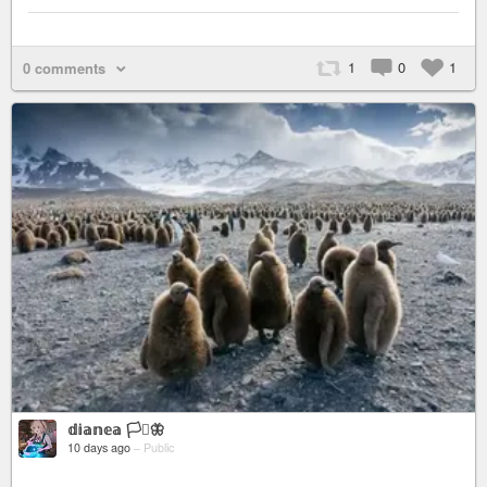
1
0
1
0 comments
𝕕𝕚𝕒𝕟𝕖𝕒 🏳️‍⚧️🦋
10 days ago
–
Public