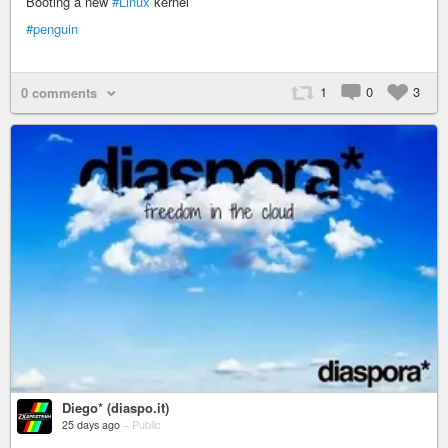
Booting a new
#Linux
kernel
#penguin
1
0
3
0 comments
Diego* (diaspo.it)
25 days ago
–
Public