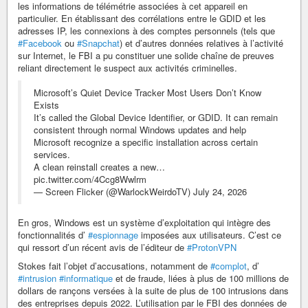
les informations de télémétrie associées à cet appareil en
particulier. En établissant des corrélations entre le GDID et les
adresses IP, les connexions à des comptes personnels (tels que
#Facebook
ou
#Snapchat
) et d’autres données relatives à l’activité
sur Internet, le FBI a pu constituer une solide chaîne de preuves
reliant directement le suspect aux activités criminelles.
Microsoft’s Quiet Device Tracker Most Users Don’t Know
Exists
It’s called the Global Device Identifier, or GDID. It can remain
consistent through normal Windows updates and help
Microsoft recognize a specific installation across certain
services.
A clean reinstall creates a new…
pic.twitter.com/4Ccg8Wwlrm
— Screen Flicker (@WarlockWeirdoTV) July 24, 2026
En gros, Windows est un système d’exploitation qui intègre des
fonctionnalités d’
#espionnage
imposées aux utilisateurs. C’est ce
qui ressort d’un récent avis de l’éditeur de
#ProtonVPN
Stokes fait l’objet d’accusations, notamment de
#complot
, d’
#intrusion
#informatique
et de fraude, liées à plus de 100 millions de
dollars de rançons versées à la suite de plus de 100 intrusions dans
des entreprises depuis 2022. L’utilisation par le FBI des données de