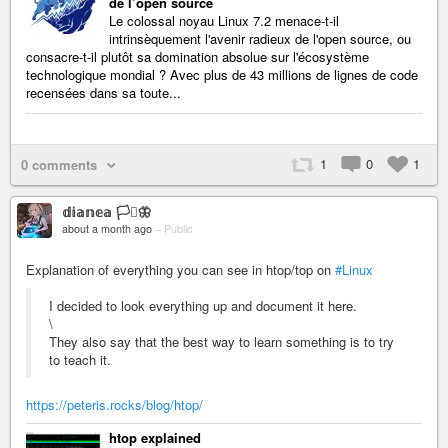
de l’open source
Le colossal noyau Linux 7.2 menace-t-il
intrinsèquement l'avenir radieux de l'open source, ou
consacre-t-il plutôt sa domination absolue sur l'écosystème
technologique mondial ? Avec plus de 43 millions de lignes de code
recensées dans sa toute...
1
0
1
0 comments
𝕕𝕚𝕒𝕟𝕖𝕒 🏳️‍⚧️🦋
about a month ago
–
Public
Explanation of everything you can see in htop/top on
#Linux
I decided to look everything up and document it here.
\
They also say that the best way to learn something is to try
to teach it.
https://peteris.rocks/blog/htop/
htop explained