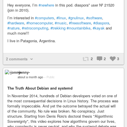
Hey everyone, I’m
#newhere
in this pod. diaspora* user Nº 21520
(join in 2010).
I’m interested in
#computers
,
#linux
,
#gnulinux
,
#software
,
#hardware
,
#homecomputer
,
#music
,
#freesoftware
,
#diaspora
,
#nature
,
#retrocomputing
,
#trekking
#mountainbike
,
#kayak
and
much more!!!
I live in Patagonia, Argentina.
2
2
3
2 comments
-jonny-
about a month ago
–
Public
The Truth About Debian and systemd
In November 2014, hundreds of Debian developers voted on one of
the most consequential decisions in Linux history. The process was
formally impeccable. And yet the outcome betrayed the actual will
of the community. No rule was broken. No conspiracy. Just
structure. Starting from Denis Roio's doctoral thesis "Algorithmic
Sovereignty", this video explores how algorithms govern our lives,
why complexity is never neutral, and why the systemd debate was