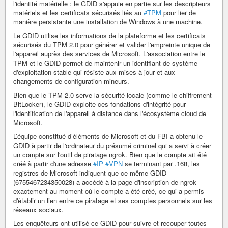
l'identité matérielle : le GDID s'appuie en partie sur les descripteurs
matériels et les certificats sécurisés liés au
#TPM
pour lier de
manière persistante une installation de Windows à une machine.
Le GDID utilise les informations de la plateforme et les certificats
sécurisés du TPM 2.0 pour générer et valider l'empreinte unique de
l'appareil auprès des services de Microsoft. L'association entre le
TPM et le GDID permet de maintenir un identifiant de système
d'exploitation stable qui résiste aux mises à jour et aux
changements de configuration mineurs.
Bien que le TPM 2.0 serve la sécurité locale (comme le chiffrement
BitLocker), le GDID exploite ces fondations d'intégrité pour
l'identification de l'appareil à distance dans l'écosystème cloud de
Microsoft.
L’équipe constitué d’éléments de Microsoft et du FBI a obtenu le
GDID à partir de l'ordinateur du présumé criminel qui a servi à créer
un compte sur l'outil de piratage ngrok. Bien que le compte ait été
créé à partir d'une adresse
#IP
#VPN
se terminant par .168, les
registres de Microsoft indiquent que ce même GDID
(6755467234350028) a accédé à la page d'inscription de ngrok
exactement au moment où le compte a été créé, ce qui a permis
d'établir un lien entre ce piratage et ses comptes personnels sur les
réseaux sociaux.
Les enquêteurs ont utilisé ce GDID pour suivre et recouper toutes