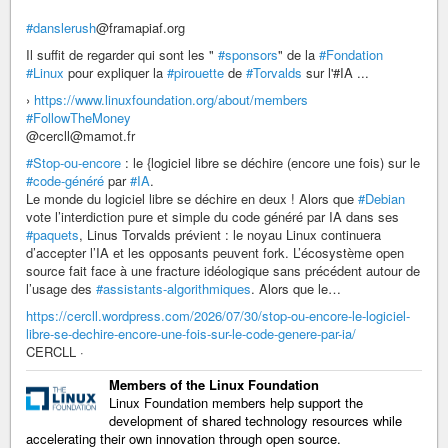
#danslerush
@framapiaf.org
Il suffit de regarder qui sont les "
#sponsors
" de la
#Fondation
#Linux
pour expliquer la
#pirouette
de
#Torvalds
sur l'#IA ...
›
https://www.linuxfoundation.org/about/members
#FollowTheMoney
@cercll@mamot.fr
#Stop-ou-encore
: le {logiciel libre se déchire (encore une fois) sur le
#code-généré
par
#IA
.
Le monde du logiciel libre se déchire en deux ! Alors que
#Debian
vote l’interdiction pure et simple du code généré par IA dans ses
#paquets
, Linus Torvalds prévient : le noyau Linux continuera
d’accepter l’IA et les opposants peuvent fork. L’écosystème open
source fait face à une fracture idéologique sans précédent autour de
l’usage des
#assistants-algorithmiques
. Alors que le…
https://cercll.wordpress.com/2026/07/30/stop-ou-encore-le-logiciel-
libre-se-dechire-encore-une-fois-sur-le-code-genere-par-ia/
CERCLL ·
Members of the Linux Foundation
Linux Foundation members help support the
development of shared technology resources while
accelerating their own innovation through open source.