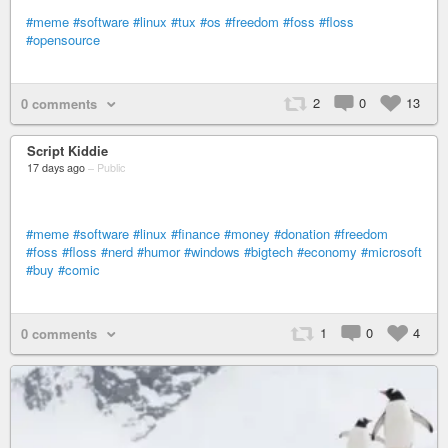
#meme
#software
#linux
#tux
#os
#freedom
#foss
#floss
#opensource
2
0
13
0 comments
Script Kiddie
17 days ago
–
Public
#meme
#software
#linux
#finance
#money
#donation
#freedom
#foss
#floss
#nerd
#humor
#windows
#bigtech
#economy
#microsoft
#buy
#comic
1
0
4
0 comments