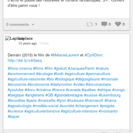
d’être parmi vous !
1
0
0
0 comments
Laplace
10 years ago
–
Public
Demain (2015) le film de
#MélanieLaurent
et
#CyrilDion
:
http://dai.ly/x4i5asq
#films-cinema
#films
#film
#gratuit
#JacquesPerrin
#nature
#environnement
#écologie
#forêt
#agriculture
#permaculture
#agriculture-raisonnée
#bio
#biologique
#dégooglisons
#monnaie
#économie
#écolonomie
#dailymotion
#vidéo
#documentaire
#youtube
#docu
#cinéma
#france
#canada
#québec
#afrique
#congo
#belgique
#angleterre
#GB
#grandebretagne
#suisse
#luxembourg
#bruxelles
#paris
#marseille
#lyon
#toulouse
#framasoft
#frama
#agroécologie
#modèle-social
#société
#changement
#progrès
#science
#agricultureintensive
#agriculture-intensive
#monsanto
#bayer