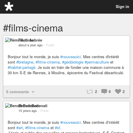
Sign in
#films-cinema
Rémi Aubrée
about a year ago
–
Public
Bonjour tout le monde, je suis
#nouveauici
. Mes centres d'intérêt
sont
#bretagne
,
#films-cinema
,
#géobiologie
#permaculture
et
#habitat-partagé
. Je suis en train de fonder une maison commune à
30 km S-E de Rennes, à Moulins, épicentre du Festival désarticulé.
2
6
2
6 comments
Benoit Benenati
10 years ago
–
Public
Bonjour tout le monde, je suis
#nouveauici
. Mes centres d’intérêt
sont
#art
,
#films-cinema
et
#sf
.
J’écris et publie des nouvelles et romans fantastiques, S-F. Content