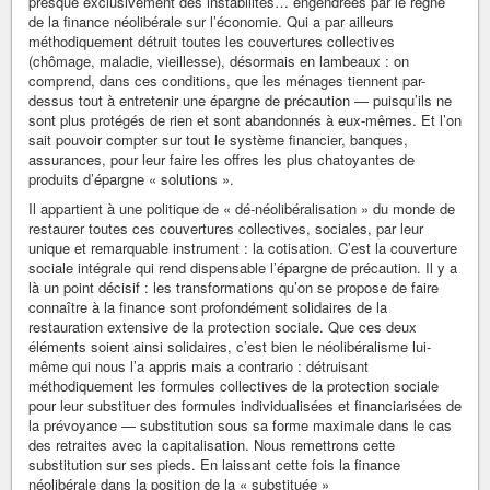
presque exclusivement des instabilités… engendrées par le règne
de la finance néolibérale sur l’économie. Qui a par ailleurs
méthodiquement détruit toutes les couvertures collectives
(chômage, maladie, vieillesse), désormais en lambeaux : on
comprend, dans ces conditions, que les ménages tiennent par-
dessus tout à entretenir une épargne de précaution — puisqu’ils ne
sont plus protégés de rien et sont abandonnés à eux-mêmes. Et l’on
sait pouvoir compter sur tout le système financier, banques,
assurances, pour leur faire les offres les plus chatoyantes de
produits d’épargne « solutions ».
Il appartient à une politique de « dé-néolibéralisation » du monde de
restaurer toutes ces couvertures collectives, sociales, par leur
unique et remarquable instrument : la cotisation. C’est la couverture
sociale intégrale qui rend dispensable l’épargne de précaution. Il y a
là un point décisif : les transformations qu’on se propose de faire
connaître à la finance sont profondément solidaires de la
restauration extensive de la protection sociale. Que ces deux
éléments soient ainsi solidaires, c’est bien le néolibéralisme lui-
même qui nous l’a appris mais a contrario : détruisant
méthodiquement les formules collectives de la protection sociale
pour leur substituer des formules individualisées et financiarisées de
la prévoyance — substitution sous sa forme maximale dans le cas
des retraites avec la capitalisation. Nous remettrons cette
substitution sur ses pieds. En laissant cette fois la finance
néolibérale dans la position de la « substituée »