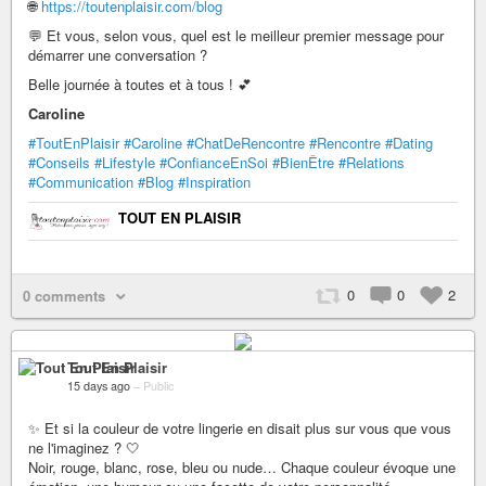
🌐
https://toutenplaisir.com/blog
💬 Et vous, selon vous, quel est le meilleur premier message pour
démarrer une conversation ?
Belle journée à toutes et à tous ! 💕
Caroline
#ToutEnPlaisir
#Caroline
#ChatDeRencontre
#Rencontre
#Dating
#Conseils
#Lifestyle
#ConfianceEnSoi
#BienÊtre
#Relations
#Communication
#Blog
#Inspiration
TOUT EN PLAISIR
0
0
2
0 comments
Tout En Plaisir
15 days ago
–
Public
✨ Et si la couleur de votre lingerie en disait plus sur vous que vous
ne l'imaginez ? 🤍
Noir, rouge, blanc, rose, bleu ou nude… Chaque couleur évoque une