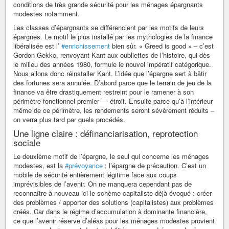
conditions de très grande sécurité pour les ménages épargnants
modestes notamment.
Les classes d’épargnants se différencient par les motifs de leurs
épargnes. Le motif le plus installé par les mythologies de la finance
libéralisée est l’
#enrichissement
bien sûr. « Greed is good » – c’est
Gordon Gekko, renvoyant Kant aux oubliettes de l’histoire, qui dès
le milieu des années 1980, formule le nouvel impératif catégorique.
Nous allons donc réinstaller Kant. L’idée que l’épargne sert à bâtir
des fortunes sera annulée. D’abord parce que le terrain de jeu de la
finance va être drastiquement restreint pour le ramener à son
périmètre fonctionnel premier — étroit. Ensuite parce qu’à l’intérieur
même de ce périmètre, les rendements seront sévèrement réduits –
on verra plus tard par quels procédés.
Une ligne claire : définanciarisation, reprotection
sociale
Le deuxième motif de l’épargne, le seul qui concerne les ménages
modestes, est la
#prévoyance
: l’épargne de précaution. C’est un
mobile de sécurité entièrement légitime face aux coups
imprévisibles de l’avenir. On ne manquera cependant pas de
reconnaître à nouveau ici le schème capitaliste déjà évoqué : créer
des problèmes / apporter des solutions (capitalistes) aux problèmes
créés. Car dans le régime d’accumulation à dominante financière,
ce que l’avenir réserve d’aléas pour les ménages modestes provient