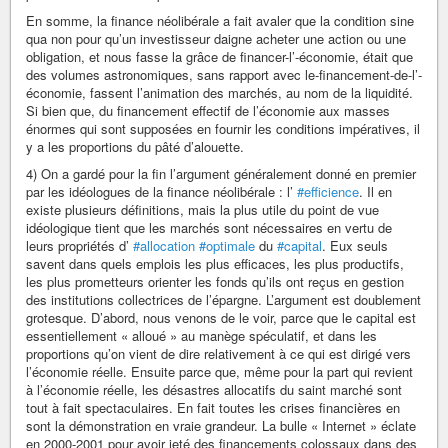
En somme, la finance néolibérale a fait avaler que la condition sine
qua non pour qu’un investisseur daigne acheter une action ou une
obligation, et nous fasse la grâce de financer-l’-économie, était que
des volumes astronomiques, sans rapport avec le-financement-de-l’-
économie, fassent l’animation des marchés, au nom de la liquidité.
Si bien que, du financement effectif de l’économie aux masses
énormes qui sont supposées en fournir les conditions impératives, il
y a les proportions du pâté d’alouette.
4) On a gardé pour la fin l’argument généralement donné en premier
par les idéologues de la finance néolibérale : l’
#efficience
. Il en
existe plusieurs définitions, mais la plus utile du point de vue
idéologique tient que les marchés sont nécessaires en vertu de
leurs propriétés d’
#allocation
#optimale
du
#capital
. Eux seuls
savent dans quels emplois les plus efficaces, les plus productifs,
les plus prometteurs orienter les fonds qu’ils ont reçus en gestion
des institutions collectrices de l’épargne. L’argument est doublement
grotesque. D’abord, nous venons de le voir, parce que le capital est
essentiellement « alloué » au manège spéculatif, et dans les
proportions qu’on vient de dire relativement à ce qui est dirigé vers
l’économie réelle. Ensuite parce que, même pour la part qui revient
à l’économie réelle, les désastres allocatifs du saint marché sont
tout à fait spectaculaires. En fait toutes les crises financières en
sont la démonstration en vraie grandeur. La bulle « Internet » éclate
en 2000-2001 pour avoir jeté des financements colossaux dans des