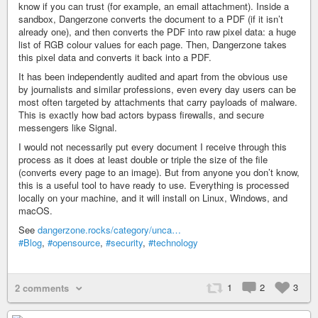
know if you can trust (for example, an email attachment). Inside a
sandbox, Dangerzone converts the document to a PDF (if it isn’t
already one), and then converts the PDF into raw pixel data: a huge
list of RGB colour values for each page. Then, Dangerzone takes
this pixel data and converts it back into a PDF.
It has been independently audited and apart from the obvious use
by journalists and similar professions, even every day users can be
most often targeted by attachments that carry payloads of malware.
This is exactly how bad actors bypass firewalls, and secure
messengers like Signal.
I would not necessarily put every document I receive through this
process as it does at least double or triple the size of the file
(converts every page to an image). But from anyone you don’t know,
this is a useful tool to have ready to use. Everything is processed
locally on your machine, and it will install on Linux, Windows, and
macOS.
See
dangerzone.rocks/category/unca…
#Blog
,
#opensource
,
#security
,
#technology
1
2
3
2 comments