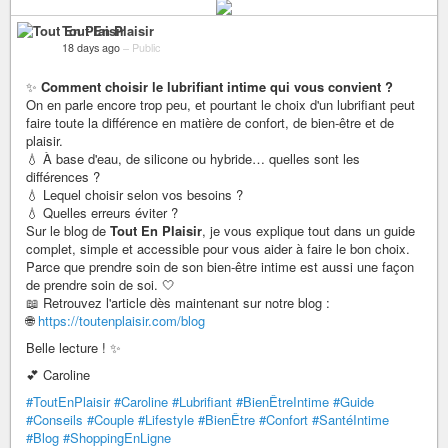
Tout En Plaisir
18 days ago
–
Public
✨
Comment choisir le lubrifiant intime qui vous convient ?
On en parle encore trop peu, et pourtant le choix d'un lubrifiant peut
faire toute la différence en matière de confort, de bien-être et de
plaisir.
💧 À base d'eau, de silicone ou hybride… quelles sont les
différences ?
💧 Lequel choisir selon vos besoins ?
💧 Quelles erreurs éviter ?
Sur le blog de
Tout En Plaisir
, je vous explique tout dans un guide
complet, simple et accessible pour vous aider à faire le bon choix.
Parce que prendre soin de son bien-être intime est aussi une façon
de prendre soin de soi. 🤍
📖 Retrouvez l'article dès maintenant sur notre blog :
🌐
https://toutenplaisir.com/blog
Belle lecture ! ✨
💕 Caroline
#ToutEnPlaisir
#Caroline
#Lubrifiant
#BienÊtreIntime
#Guide
#Conseils
#Couple
#Lifestyle
#BienÊtre
#Confort
#SantéIntime
#Blog
#ShoppingEnLigne