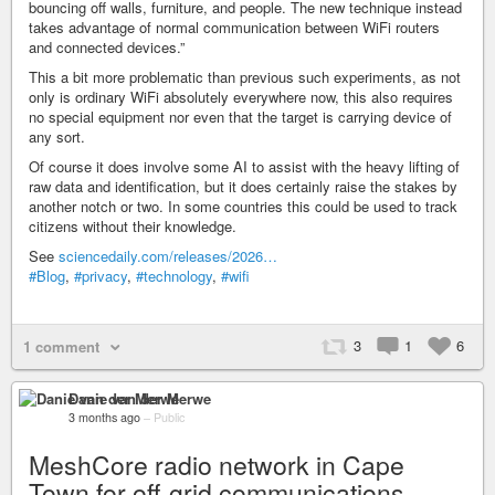
bouncing off walls, furniture, and people. The new technique instead
takes advantage of normal communication between WiFi routers
and connected devices.”
This a bit more problematic than previous such experiments, as not
only is ordinary WiFi absolutely everywhere now, this also requires
no special equipment nor even that the target is carrying device of
any sort.
Of course it does involve some AI to assist with the heavy lifting of
raw data and identification, but it does certainly raise the stakes by
another notch or two. In some countries this could be used to track
citizens without their knowledge.
See
sciencedaily.com/releases/2026…
#Blog
,
#privacy
,
#technology
,
#wifi
3
1
6
1 comment
Danie van der Merwe
3 months ago
–
Public
MeshCore radio network in Cape
Town for off-grid communications