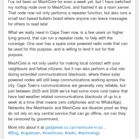
I’ve not been on MeshCore for even a week yet, but I have switched
my rooftop node over to MeshCore, and flashed it as a room server.
That node now not only performs a repeater function, but also runs a
small text based bulletin board where anyone can leave messages
for others to read later.
What we really need in Cape Town now, is a few users on higher
lying ground, that can run a repeater node, to help with the
coverage. One user has a spare solar powered radio node that can
be used for this purpose, and is willing to lend it out for that
purpose.
MeshCore is not only useful for making local contact with your
neighbours and fellow citizens, but it can also perform a vital role
during extended communications blackouts, where these solar
powered nodes will still keep communications working across the
city. Cape Town’s communications are generally very reliable, but
just between 2025 and 2026 we’ve had some more rural towns that
have had weather related communications blackouts of up to a
week at a time (that means zero cellphones and no WhatsApp).
Networks like Meshtastic and MeshCore are disaster proof as they
do not rely on any central service that can go offline, nor can they
be censored by government.
More info about it at
gadgeteer.co.za/meshcore-in-so…
#Blog
,
#capetown
,
#meshcore
,
#radio
,
#technology