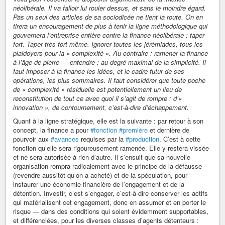
néolibérale. Il va falloir lui rouler dessus, et sans le moindre égard.
Pas un seul des articles de sa sociodicée ne tient la route. On en
tirera un encouragement de plus à tenir la ligne méthodologique qui
gouvernera l’entreprise entière contre la finance néolibérale : taper
fort. Taper très fort même. Ignorer toutes les jérémiades, tous les
plaidoyers pour la « complexité ». Au contraire : ramener la finance
à l’âge de pierre — entendre : au degré maximal de la simplicité. Il
faut imposer à la finance les idées, et le cadre futur de ses
opérations, les plus sommaires. Il faut considérer que toute poche
de « complexité » résiduelle est potentiellement un lieu de
reconstitution de tout ce avec quoi il s’agit de rompre : d’«
innovation », de contournement, c’est-à-dire d’échappement.
Quant à la ligne stratégique, elle est la suivante : par retour à son
concept, la finance a pour
#fonction
#première
et dernière de
pourvoir aux
#avances
requises par la
#production
. C’est à cette
fonction qu’elle sera rigoureusement ramenée. Elle y restera vissée
et ne sera autorisée à rien d’autre. Il s’ensuit que sa nouvelle
organisation rompra radicalement avec le principe de la défausse
(revendre aussitôt qu’on a acheté) et de la spéculation, pour
instaurer une économie financière de l’engagement et de la
détention. Investir, c’est s’engager, c’est-à-dire conserver les actifs
qui matérialisent cet engagement, donc en assumer et en porter le
risque — dans des conditions qui soient évidemment supportables,
et différenciées, pour les diverses classes d’agents détenteurs :