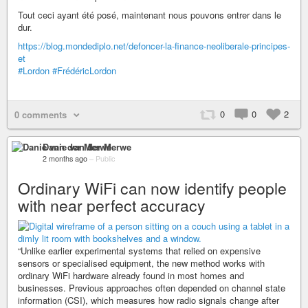
Tout ceci ayant été posé, maintenant nous pouvons entrer dans le
dur.
https://blog.mondediplo.net/defoncer-la-finance-neoliberale-principes-
et
#Lordon
#FrédéricLordon
0
0
2
0 comments
Danie van der Merwe
2 months ago
–
Public
Ordinary WiFi can now identify people
with near perfect accuracy
“Unlike earlier experimental systems that relied on expensive
sensors or specialised equipment, the new method works with
ordinary WiFi hardware already found in most homes and
businesses. Previous approaches often depended on channel state
information (CSI), which measures how radio signals change after