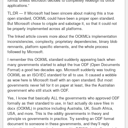
format unless Microsoft decides to completely redesign its office
applications.”
TL;DR — If Microsoft had been sincere about making this a true
open standard, OOXML could have been a proper open standard.
But Microsoft chose to cripple and sabotage it, so that it could not
be properly implemented across all platforms.
The linked article covers more about the OOXML’s implementation
inconsistencies, complexity, proprietary dependencies, binary blob
remnants, platform specific elements, and the whole process
followed by Microsoft.
I remember this OOXML standard suddenly appearing back when
many governments started to adopt the true ODF (Open Documents
Format) a good two decades ago. Microsoft suddenly was touting
OOXML as an ISO/IEC standard for all to use. It caused a wobble
as wow here is Microsoft itself with an open standard. But most
governments never fell for it on paper at least, like the Australian
government who still stuck with ODF.
Yes, I know that basically ALL the governments who approved ODF
formally as their standard to use, in fact actually do save files in
docx (OOXML) in practice including Australia, UK, South Africa,
USA, and more. This is the oddity governments in theory and
principle vs governments in practice. Try sending an ODF format
document to someone in these governments, and they’ll reply