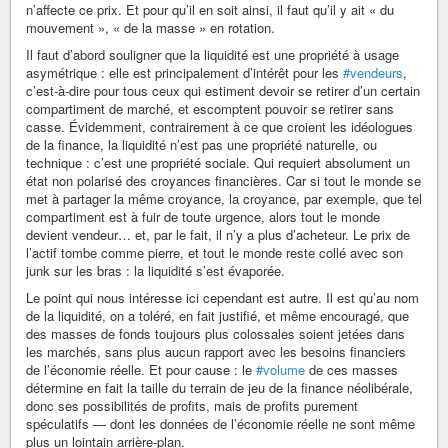
n’affecte ce prix. Et pour qu’il en soit ainsi, il faut qu’il y ait « du
mouvement », « de la masse » en rotation.
Il faut d’abord souligner que la liquidité est une propriété à usage
asymétrique : elle est principalement d’intérêt pour les
#vendeurs
,
c’est-à-dire pour tous ceux qui estiment devoir se retirer d’un certain
compartiment de marché, et escomptent pouvoir se retirer sans
casse. Évidemment, contrairement à ce que croient les idéologues
de la finance, la liquidité n’est pas une propriété naturelle, ou
technique : c’est une propriété sociale. Qui requiert absolument un
état non polarisé des croyances financières. Car si tout le monde se
met à partager la même croyance, la croyance, par exemple, que tel
compartiment est à fuir de toute urgence, alors tout le monde
devient vendeur… et, par le fait, il n’y a plus d’acheteur. Le prix de
l’actif tombe comme pierre, et tout le monde reste collé avec son
junk sur les bras : la liquidité s’est évaporée.
Le point qui nous intéresse ici cependant est autre. Il est qu’au nom
de la liquidité, on a toléré, en fait justifié, et même encouragé, que
des masses de fonds toujours plus colossales soient jetées dans
les marchés, sans plus aucun rapport avec les besoins financiers
de l’économie réelle. Et pour cause : le
#volume
de ces masses
détermine en fait la taille du terrain de jeu de la finance néolibérale,
donc ses possibilités de profits, mais de profits purement
spéculatifs — dont les données de l’économie réelle ne sont même
plus un lointain arrière-plan.