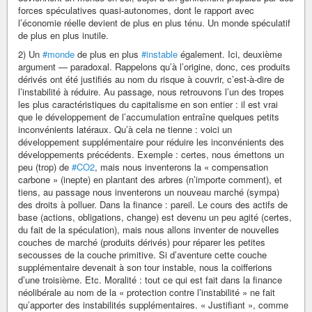
forces spéculatives quasi-autonomes, dont le rapport avec
l’économie réelle devient de plus en plus ténu. Un monde spéculatif
de plus en plus inutile.
2) Un
#monde
de plus en plus
#instable
également. Ici, deuxième
argument — paradoxal. Rappelons qu’à l’origine, donc, ces produits
dérivés ont été justifiés au nom du risque à couvrir, c’est-à-dire de
l’instabilité à réduire. Au passage, nous retrouvons l’un des tropes
les plus caractéristiques du capitalisme en son entier : il est vrai
que le développement de l’accumulation entraîne quelques petits
inconvénients latéraux. Qu’à cela ne tienne : voici un
développement supplémentaire pour réduire les inconvénients des
développements précédents. Exemple : certes, nous émettons un
peu (trop) de
#CO2
, mais nous inventerons la « compensation
carbone » (inepte) en plantant des arbres (n’importe comment), et
tiens, au passage nous inventerons un nouveau marché (sympa)
des droits à polluer. Dans la finance : pareil. Le cours des actifs de
base (actions, obligations, change) est devenu un peu agité (certes,
du fait de la spéculation), mais nous allons inventer de nouvelles
couches de marché (produits dérivés) pour réparer les petites
secousses de la couche primitive. Si d’aventure cette couche
supplémentaire devenait à son tour instable, nous la coifferions
d’une troisième. Etc. Moralité : tout ce qui est fait dans la finance
néolibérale au nom de la « protection contre l’instabilité » ne fait
qu’apporter des instabilités supplémentaires. « Justifiant », comme