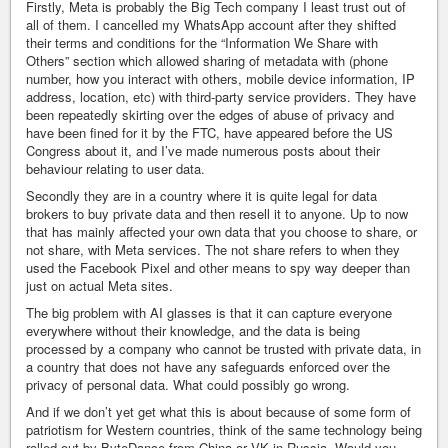
Firstly, Meta is probably the Big Tech company I least trust out of
all of them. I cancelled my WhatsApp account after they shifted
their terms and conditions for the “Information We Share with
Others” section which allowed sharing of metadata with (phone
number, how you interact with others, mobile device information, IP
address, location, etc) with third-party service providers. They have
been repeatedly skirting over the edges of abuse of privacy and
have been fined for it by the FTC, have appeared before the US
Congress about it, and I’ve made numerous posts about their
behaviour relating to user data.
Secondly they are in a country where it is quite legal for data
brokers to buy private data and then resell it to anyone. Up to now
that has mainly affected your own data that you choose to share, or
not share, with Meta services. The not share refers to when they
used the Facebook Pixel and other means to spy way deeper than
just on actual Meta sites.
The big problem with AI glasses is that it can capture everyone
everywhere without their knowledge, and the data is being
processed by a company who cannot be trusted with private data, in
a country that does not have any safeguards enforced over the
privacy of personal data. What could possibly go wrong.
And if we don’t yet get what this is about because of some form of
patriotism for Western countries, think of the same technology being
rolled out by ByteDance from China or VK in Russia. Would you