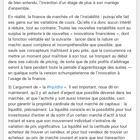
de bien entendu, l’invention d’un étage de plus à son manège
d’ensemble.
En réalité, la finance de marchés vit de l’instabilité : puisqu’elle fait
ses gains sur les variations de cours. Qu’elle n’a donc aucun intérêt
à réduire, tout au contraire. Toutes les nouvelles instabilités sont au
surplus le prétexte à de nouvelles « innovations financières », dont
la fonction véritable est la suivante : lancer dans la nature un
machin aussi complexe et incompréhensible que possible, que
seuls ses concepteurs maîtrisent à peu près, que la concurrence va
mettre un moment pour maîtriser à son tour, se trompant au début
dans ses calculs de pricing, de sorte que de jolis profits d’arbitrage
seront à faire pendant toute la période d’apprentissage des autres —
en quelque sorte la version schumpeterienne de l’innovation à
l’usage de la finance.
3) L’argument de « la
#liquidité
». Il est important, nous dit-on
maintenant, qu’il y ait autant d’argent que possible déversé dans les
marchés, et que l’activité y soit aussi intense que possible, ceci
pour garantir la propriété cardinale de tout marché de capitaux : la
liquidité, précisément. La liquidité consiste en la possibilité pour tout
investisseur d’entrer et de sortir d’un certain marché d’actif à tout
instant et sans que son mouvement individuel n’entraîne de
variation de prix significative. La liquidité est la certitude pour tout
acheteur de trouver un vendeur, et pour tout vendeur de trouver un
acheteur, au prix de marché courant et sans que leur transaction