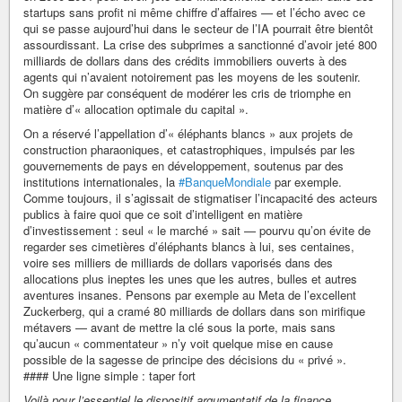
startups sans profit ni même chiffre d’affaires — et l’écho avec ce
qui se passe aujourd’hui dans le secteur de l’IA pourrait être bientôt
assourdissant. La crise des subprimes a sanctionné d’avoir jeté 800
milliards de dollars dans des crédits immobiliers ouverts à des
agents qui n’avaient notoirement pas les moyens de les soutenir.
On suggère par conséquent de modérer les cris de triomphe en
matière d’« allocation optimale du capital ».
On a réservé l’appellation d’« éléphants blancs » aux projets de
construction pharaoniques, et catastrophiques, impulsés par les
gouvernements de pays en développement, soutenus par des
institutions internationales, la
#BanqueMondiale
par exemple.
Comme toujours, il s’agissait de stigmatiser l’incapacité des acteurs
publics à faire quoi que ce soit d’intelligent en matière
d’investissement : seul « le marché » sait — pourvu qu’on évite de
regarder ses cimetières d’éléphants blancs à lui, ses centaines,
voire ses milliers de milliards de dollars vaporisés dans des
allocations plus ineptes les unes que les autres, bulles et autres
aventures insanes. Pensons par exemple au Meta de l’excellent
Zuckerberg, qui a cramé 80 milliards de dollars dans son mirifique
métavers — avant de mettre la clé sous la porte, mais sans
qu’aucun « commentateur » n’y voit quelque mise en cause
possible de la sagesse de principe des décisions du « privé ».
#### Une ligne simple : taper fort
Voilà pour l’essentiel le dispositif argumentatif de la finance