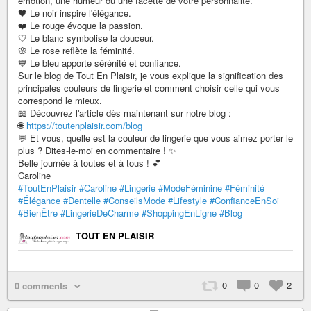
émotion, une humeur ou une facette de votre personnalité.
🖤 Le noir inspire l'élégance.
❤️ Le rouge évoque la passion.
🤍 Le blanc symbolise la douceur.
🌸 Le rose reflète la féminité.
💙 Le bleu apporte sérénité et confiance.
Sur le blog de Tout En Plaisir, je vous explique la signification des
principales couleurs de lingerie et comment choisir celle qui vous
correspond le mieux.
📖 Découvrez l'article dès maintenant sur notre blog :
🌐
https://toutenplaisir.com/blog
💬 Et vous, quelle est la couleur de lingerie que vous aimez porter le
plus ? Dites-le-moi en commentaire ! ✨
Belle journée à toutes et à tous ! 💕
Caroline
#ToutEnPlaisir
#Caroline
#Lingerie
#ModeFéminine
#Féminité
#Élégance
#Dentelle
#ConseilsMode
#Lifestyle
#ConfianceEnSoi
#BienÊtre
#LingerieDeCharme
#ShoppingEnLigne
#Blog
TOUT EN PLAISIR
0
0
2
0 comments