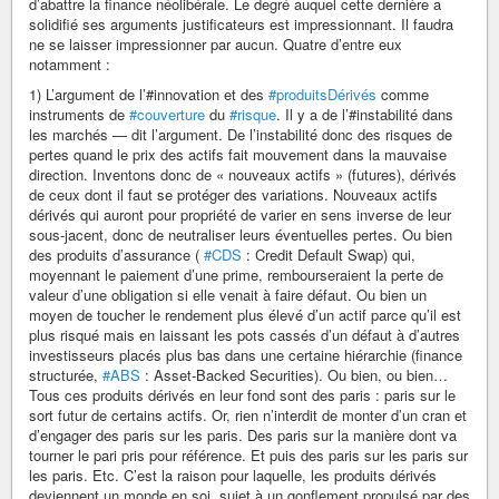
d’abattre la finance néolibérale. Le degré auquel cette dernière a
solidifié ses arguments justificateurs est impressionnant. Il faudra
ne se laisser impressionner par aucun. Quatre d’entre eux
notamment :
1) L’argument de l’#innovation et des
#produitsDérivés
comme
instruments de
#couverture
du
#risque
. Il y a de l’#instabilité dans
les marchés — dit l’argument. De l’instabilité donc des risques de
pertes quand le prix des actifs fait mouvement dans la mauvaise
direction. Inventons donc de « nouveaux actifs » (futures), dérivés
de ceux dont il faut se protéger des variations. Nouveaux actifs
dérivés qui auront pour propriété de varier en sens inverse de leur
sous-jacent, donc de neutraliser leurs éventuelles pertes. Ou bien
des produits d’assurance (
#CDS
: Credit Default Swap) qui,
moyennant le paiement d’une prime, rembourseraient la perte de
valeur d’une obligation si elle venait à faire défaut. Ou bien un
moyen de toucher le rendement plus élevé d’un actif parce qu’il est
plus risqué mais en laissant les pots cassés d’un défaut à d’autres
investisseurs placés plus bas dans une certaine hiérarchie (finance
structurée,
#ABS
: Asset-Backed Securities). Ou bien, ou bien…
Tous ces produits dérivés en leur fond sont des paris : paris sur le
sort futur de certains actifs. Or, rien n’interdit de monter d’un cran et
d’engager des paris sur les paris. Des paris sur la manière dont va
tourner le pari pris pour référence. Et puis des paris sur les paris sur
les paris. Etc. C’est la raison pour laquelle, les produits dérivés
deviennent un monde en soi, sujet à un gonflement propulsé par des