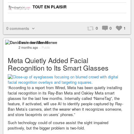
TOUT EN PLAISIR
0
0
1
0 comments
Danie van der Merwe
2 months ago
–
Public
Meta Quietly Added Facial
Recognition to Its Smart Glasses
“According to a report from Wired, Meta has been quietly installing
facial recognition in its Ray-Ban Meta and Oakley Meta smart
glasses for the last few months. Internally called “NameTag”, the
feature, if activated, will use AI to identify people captured by Ray-
Ban Meta’s camera, alert the wearer when it recognizes someone,
and store faceprints on users’ phones.”
Such technology could of course assist the sight impaired
positively, but the bigger problem is two-fold.