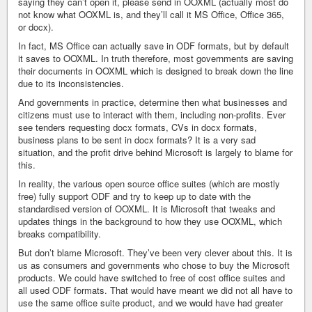
saying they can’t open it, please send in OOXML (actually most do
not know what OOXML is, and they’ll call it MS Office, Office 365,
or docx).
In fact, MS Office can actually save in ODF formats, but by default
it saves to OOXML. In truth therefore, most governments are saving
their documents in OOXML which is designed to break down the line
due to its inconsistencies.
And governments in practice, determine then what businesses and
citizens must use to interact with them, including non-profits. Ever
see tenders requesting docx formats, CVs in docx formats,
business plans to be sent in docx formats? It is a very sad
situation, and the profit drive behind Microsoft is largely to blame for
this.
In reality, the various open source office suites (which are mostly
free) fully support ODF and try to keep up to date with the
standardised version of OOXML. It is Microsoft that tweaks and
updates things in the background to how they use OOXML, which
breaks compatibility.
But don’t blame Microsoft. They’ve been very clever about this. It is
us as consumers and governments who chose to buy the Microsoft
products. We could have switched to free of cost office suites and
all used ODF formats. That would have meant we did not all have to
use the same office suite product, and we would have had greater