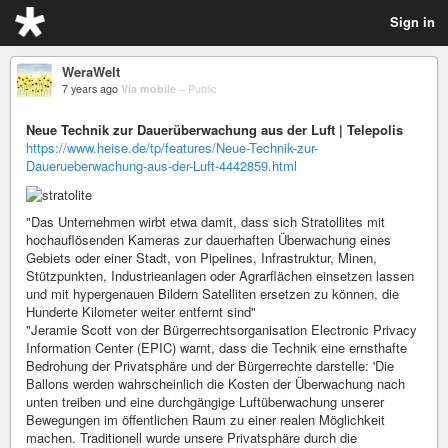
Sign in
WeraWelt
7 years ago
Via mobile
–
Public
Neue Technik zur Dauerüberwachung aus der Luft | Telepolis
https://www.heise.de/tp/features/Neue-Technik-zur-
Dauerueberwachung-aus-der-Luft-4442859.html
"Das Unternehmen wirbt etwa damit, dass sich Stratollites mit
hochauflösenden Kameras zur dauerhaften Überwachung eines
Gebiets oder einer Stadt, von Pipelines, Infrastruktur, Minen,
Stützpunkten, Industrieanlagen oder Agrarflächen einsetzen lassen
und mit hypergenauen Bildern Satelliten ersetzen zu können, die
Hunderte Kilometer weiter entfernt sind"
"Jeramie Scott von der Bürgerrechtsorganisation Electronic Privacy
Information Center (EPIC) warnt, dass die Technik eine ernsthafte
Bedrohung der Privatsphäre und der Bürgerrechte darstelle: 'Die
Ballons werden wahrscheinlich die Kosten der Überwachung nach
unten treiben und eine durchgängige Luftüberwachung unserer
Bewegungen im öffentlichen Raum zu einer realen Möglichkeit
machen. Traditionell wurde unsere Privatsphäre durch die