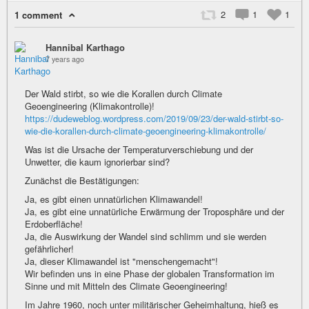
2
1
1
1 comment
Hannibal Karthago
7 years ago
Der Wald stirbt, so wie die Korallen durch Climate
Geoengineering (Klimakontrolle)!
https://dudeweblog.wordpress.com/2019/09/23/der-wald-stirbt-so-
wie-die-korallen-durch-climate-geoengineering-klimakontrolle/
Was ist die Ursache der Temperaturverschiebung und der
Unwetter, die kaum ignorierbar sind?
Zunächst die Bestätigungen:
Ja, es gibt einen unnatürlichen Klimawandel!
Ja, es gibt eine unnatürliche Erwärmung der Troposphäre und der
Erdoberfläche!
Ja, die Auswirkung der Wandel sind schlimm und sie werden
gefährlicher!
Ja, dieser Klimawandel ist "menschengemacht"!
Wir befinden uns in eine Phase der globalen Transformation im
Sinne und mit Mitteln des Climate Geoengineering!
Im Jahre 1960, noch unter militärischer Geheimhaltung, hieß es